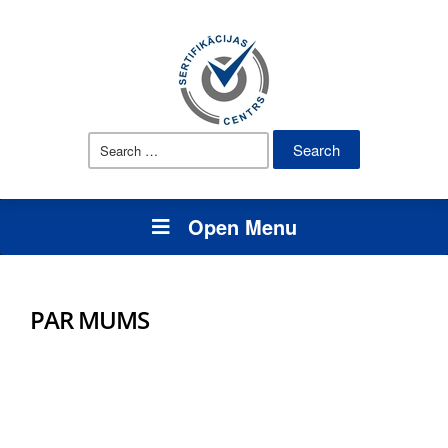
Open Menu
PAR MUMS
SIA Sertifikācijas centrs ir dibināts 2012. gadā, lai
sniegtu visa veida kvalitatīvas sertifikācijas
pakalpojumus uzņēmumiem.