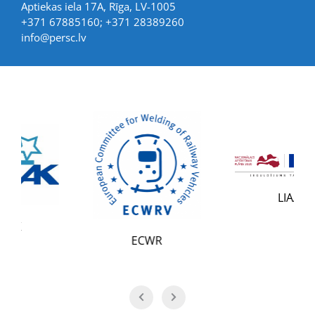
Aptiekas iela 17A, Rīga, LV-1005
+371 67885160; +371 28389260
info@persc.lv
LIAA
ECWR