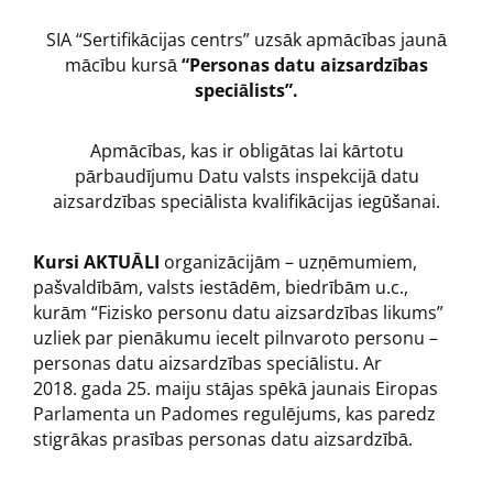
SIA “Sertifikācijas centrs” uzsāk apmācības jaunā
mācību kursā
“Personas datu aizsardzības
speciālists”.
Apmācības, kas ir obligātas lai kārtotu
pārbaudījumu Datu valsts inspekcijā datu
aizsardzības speciālista kvalifikācijas iegūšanai.
Kursi AKTUĀLI
organizācijām – uzņēmumiem,
pašvaldībām, valsts iestādēm, biedrībām u.c.,
kurām “Fizisko personu datu aizsardzības likums”
uzliek par pienākumu iecelt pilnvaroto personu –
personas datu aizsardzības speciālistu. Ar
2018. gada 25. maiju stājas spēkā jaunais Eiropas
Parlamenta un Padomes regulējums, kas paredz
stigrākas prasības personas datu aizsardzībā.