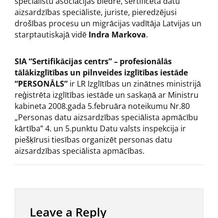
speciālistu asociācijas biedre, sertificēta datu
aizsardzības speciāliste, juriste, pieredzējusi
drošības procesu un migrācijas vadītāja Latvijas un
starptautiskajā vidē
Indra Markova
.
SIA “Sertifikācijas centrs” – profesionālās
tālākizglītības un pilnveides izglītības iestāde
“PERSONĀLS”
ir LR Izglītības un zinātnes ministrijā
reģistrēta izglītības iestāde un saskaņā ar Ministru
kabineta 2008.gada 5.februāra noteikumu Nr.80
„Personas datu aizsardzības speciālista apmācību
kārtība” 4. un 5.punktu Datu valsts inspekcija ir
piešķīrusi tiesības organizēt personas datu
aizsardzības speciālista apmācības.
Leave a Reply