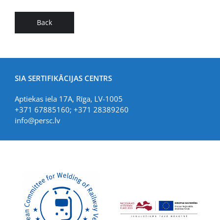
Back
SIA SERTIFIKĀCIJAS CENTRS
Aptiekas iela 17A, Rīga, LV-1005
+371 67885160; +371 28389260
info@persc.lv