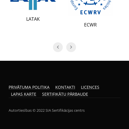
LIAA
TAK
ECWR
PRIVĀTUMA POLITIKA
KONTAKTI
LICENCES
LAPAS KARTE
SERTIFIKĀTU PĀRBAUDE
Autortiesības © 2022 SIA Sertifikācijas centrs