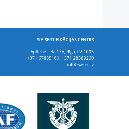
SIA SERTIFIKĀCIJAS CENTRS
Aptiekas iela 17A, Rīga, LV-1005
+371 67885160; +371 28389260
info@persc.lv