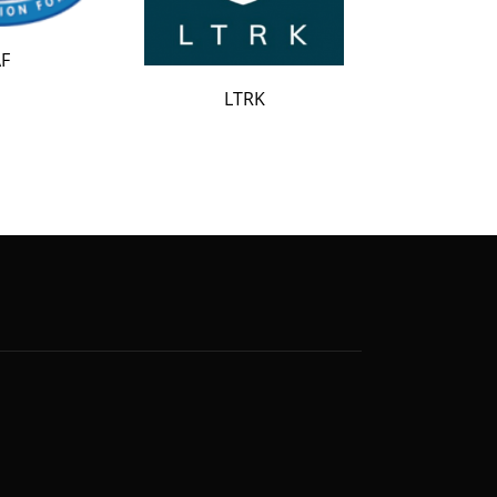
LATAK
LTRK