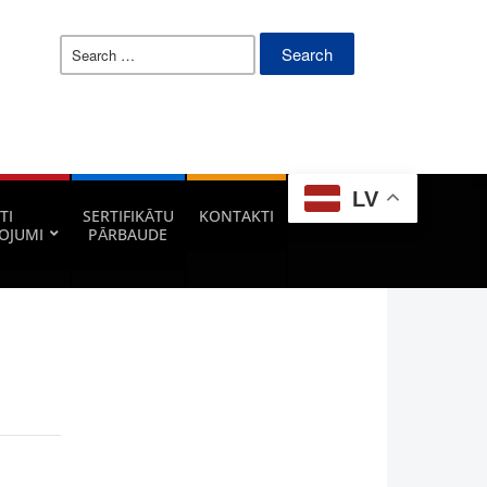
Search
for:
LV
TI
SERTIFIKĀTU
KONTAKTI
OJUMI
PĀRBAUDE