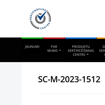
JAUNUMI
PAR
PRODUKTU
S
MUMS
SERTIFICĒŠANAS
SER
CENTRS
SC-M-2023-1512