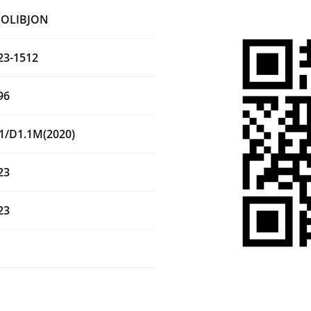
GOLIBJON
23-1512
96
1/D1.1M(2020)
23
23