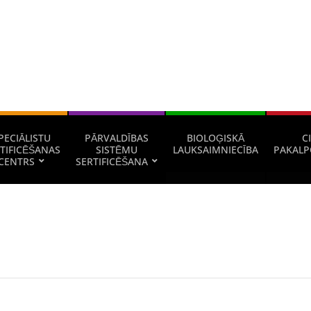
PECIĀLISTU
PĀRVALDĪBAS
BIOLOĢISKĀ
CI
TIFICĒŠANAS
SISTĒMU
LAUKSAIMNIECĪBA
PAKALP
CENTRS
SERTIFICĒŠANA