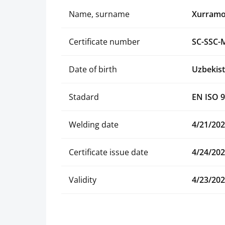
Name, surname
Xurramo
Certificate number
SC-SSC-
Date of birth
Uzbekist
Stadard
EN ISO 9
Welding date
4/21/20
Certificate issue date
4/24/20
Validity
4/23/20