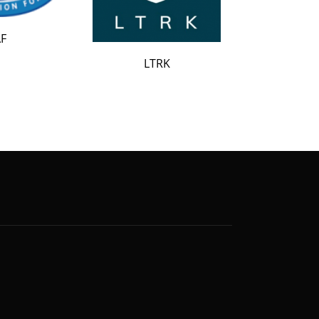
LATAK
LTRK