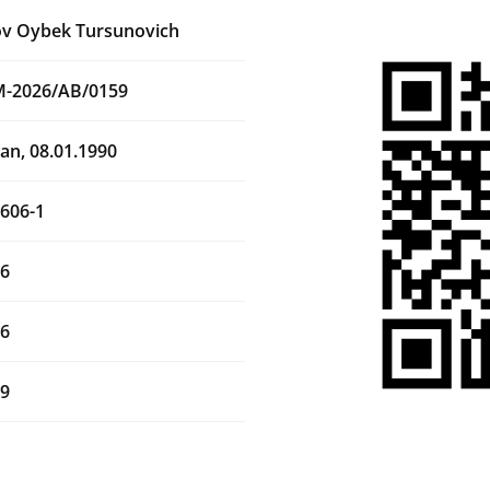
v Oybek Tursunovich
M-2026/AB/0159
an, 08.01.1990
606-1
26
26
29