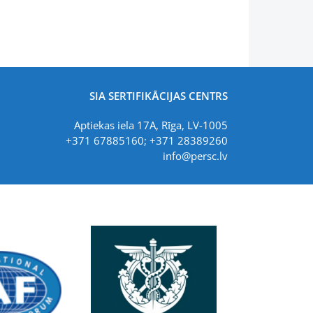
SIA SERTIFIKĀCIJAS CENTRS
Aptiekas iela 17A, Rīga, LV-1005
+371 67885160; +371 28389260
info@persc.lv