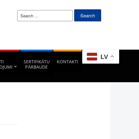
Search
for:
LV
TI
SERTIFIKĀTU
KONTAKTI
OJUMI
PĀRBAUDE