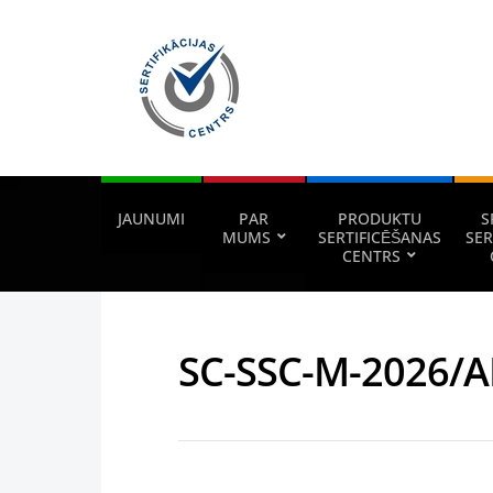
JAUNUMI
PAR
PRODUKTU
S
MUMS
SERTIFICĒŠANAS
SER
CENTRS
SC-SSC-M-2026/A