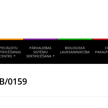
PECIĀLISTU
PĀRVALDĪBAS
BIOLOĢISKĀ
CI
TIFICĒŠANAS
SISTĒMU
LAUKSAIMNIECĪBA
PAKALP
CENTRS
SERTIFICĒŠANA
B/0159