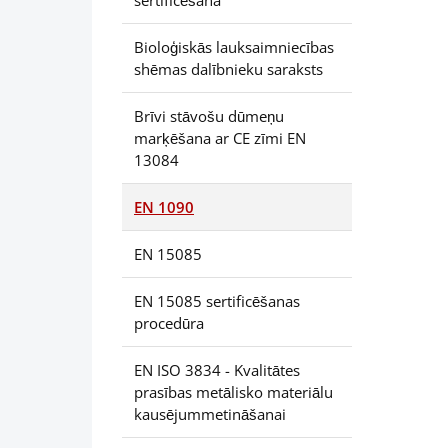
sertificēšana
jāapli
standa
Bioloģiskās lauksaimniecības
konstr
shēmas dalībnieku saraksts
konstr
alumīn
Brīvi stāvošu dūmeņu
marķēšana ar CE zīmi EN
1 nosa
13084
ražotā
jāiegū
EN 1090
confor
ražoša
EN 15085
EN 15085 sertificēšanas
Tikai 
procedūra
īpašīb
marķēj
EN ISO 3834 - Kvalitātes
elemen
prasības metālisko materiālu
ražotā
kausējummetināšanai