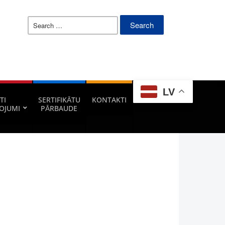
LV
TI
SERTIFIKĀTU
KONTAKTI
OJUMI
PĀRBAUDE