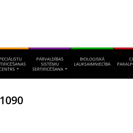
PECIĀLISTU
PĀRVALDĪBAS
BIOLOĢISKĀ
CI
TIFICĒŠANAS
SISTĒMU
LAUKSAIMNIECĪBA
PAKALP
CENTRS
SERTIFICĒŠANA
 1090
istu tirgū būvizstrādājumus ar CE marķējumu, ražotājiem vispirms