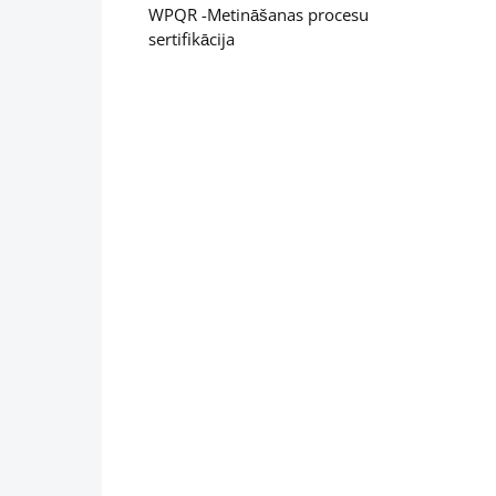
WPQR -Metināšanas procesu
Savukā
sertifikācija
konstr
tēraud
un to 
lietoj
Iespēj
izpild
EXC1 –
EXC2 –
EXC3 – 