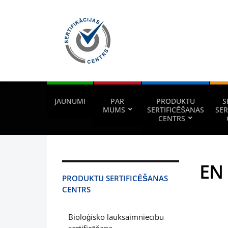
JAUNUMI
PAR
PRODUKTU
S
MUMS
SERTIFICĒŠANAS
SER
CENTRS
EN
PRODUKTU SERTIFICĒŠANAS
CENTRS
Lai la
Bioloģisko lauksaimniecību