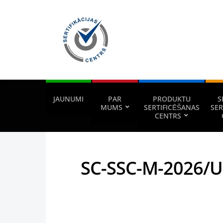
JAUNUMI
PAR
PRODUKTU
S
MUMS
SERTIFICĒŠANAS
SER
CENTRS
SC-SSC-M-2026/