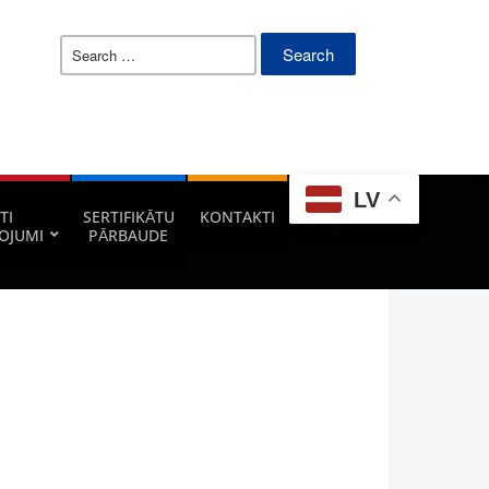
Search
for:
LV
TI
SERTIFIKĀTU
KONTAKTI
OJUMI
PĀRBAUDE