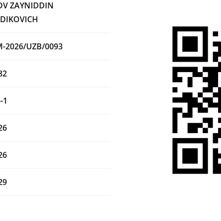
V ZAYNIDDIN
DIKOVICH
M-2026/UZB/0093
82
-1
26
26
29