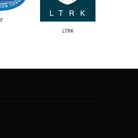
LATAK
LTRK