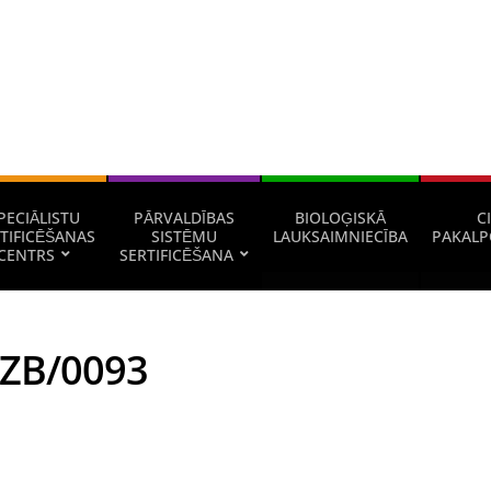
PECIĀLISTU
PĀRVALDĪBAS
BIOLOĢISKĀ
CI
TIFICĒŠANAS
SISTĒMU
LAUKSAIMNIECĪBA
PAKALP
CENTRS
SERTIFICĒŠANA
UZB/0093