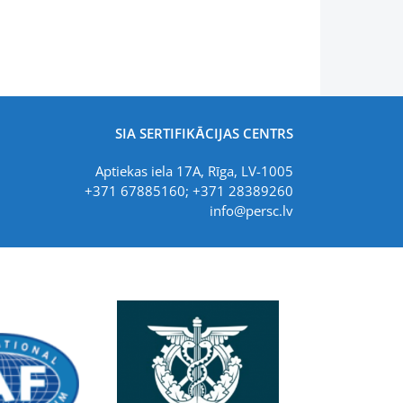
SIA SERTIFIKĀCIJAS CENTRS
Aptiekas iela 17A, Rīga, LV-1005
+371 67885160; +371 28389260
info@persc.lv