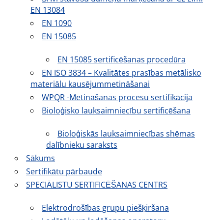
EN 13084
EN 1090
EN 15085
EN 15085 sertificēšanas procedūra
EN ISO 3834 – Kvalitātes prasības metālisko
materiālu kausējummetināšanai
WPQR -Metināšanas procesu sertifikācija
Bioloģisko lauksaimniecību sertificēšana
Bioloģiskās lauksaimniecības shēmas
dalībnieku saraksts
Sākums
Sertifikātu pārbaude
SPECIĀLISTU SERTIFICĒŠANAS CENTRS
Elektrodrošības grupu piešķiršana