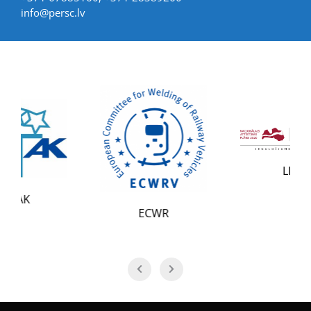
info@persc.lv
LIAA
ECWR