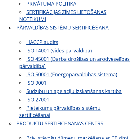
PRIVĀTUMA POLITIKA
SERTIFIKĀCIJAS ZĪMES LIETOŠANAS
NOTEIKUMI
PĀRVALDĪBAS SISTĒMU SERTIFICĒŠANA
HACCP audits
ISO 14001 (vides pārvaldība)
ISO 45001 (Darba drošības un arodveselības
pārvaldība)
ISO 50001 (Energopārvaldības sistēma)
ISO 9001
Sūdzību un apelāciju izskatīšanas kārtība
ISO 27001
Pieteikums pārvaldības sistēmu
sertificēšanai
PRODUKTU SERTIFICĒŠANAS CENTRS
Brīvi stāvošu dūmeņu marķēšana ar CE zīmi