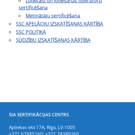
Lodētāju un lodēšanas operatoru
sertificēšana
Metinātāju sertificēšana
SSC APELĀCIJU IZSKATĪŠANAS KĀRTĪBA
SSC POLITIKA
SŪDZĪBU IZSKATĪŠANAS KĀRTĪBA
SIA SERTIFIKĀCIJAS CENTRS
Aptiekas iela 17A, Rīga, LV-1005
+371 67885160; +371 28389260