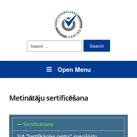
Open Menu
Metinātāju sertificēšana
Sertificēšana
SIA “Sertifikācijas centrs” speciālistu