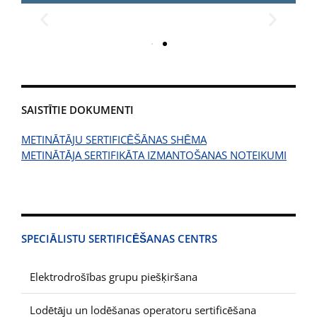
SAISTĪTIE DOKUMENTI
METINĀTĀJU SERTIFICĒŠĀNAS SHĒMA
METINĀTĀJA SERTIFIKĀTA IZMANTOŠANAS NOTEIKUMI
SPECIĀLISTU SERTIFICĒŠANAS CENTRS
Elektrodrošības grupu piešķiršana
Lodētāju un lodēšanas operatoru sertificēšana