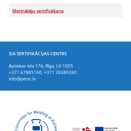
Metinātāju sertificēšana
SIA SERTIFIKĀCIJAS CENTRS
Aptiekas iela 17A, Rīga, LV-1005
+371 67885160; +371 28389260
info@persc.lv