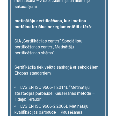
metināšana – 2.daļa: Alumīnijs un alumīnija
sakausējumi
metinātāju sertificēšana, kuri metina
metālmateriālus nereglamentētā sfērā:
SIA „Sertifikācijas centrs” Speciālistu
sertificēšanas centrs „Metinātāju
sertificēšanas shēma”.
Sertifikācija tiek veikta saskaņā ar sekojošiem
Eiropas standartiem:
LVS EN ISO 9606-1:2014L “Metinātāju
atestācijas pārbaude. Kausēšanas metode –
1.daļa: Tēraudi”;
LVS EN ISO 9606-2:2006L Metinātāju
kvalifikācijas pārbaude – Kausēšanas