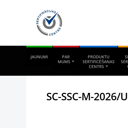
JAUNUMI
PAR
PRODUKTU
S
MUMS
SERTIFICĒŠANAS
SER
CENTRS
SC-SSC-M-2026/