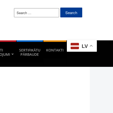
Search
for:
LV
TI
SERTIFIKĀTU
KONTAKTI
OJUMI
PĀRBAUDE