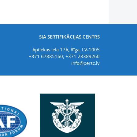
SIA SERTIFIKĀCIJAS CENTRS
Aptiekas iela 17A, Rīga, LV-1005
+371 67885160; +371 28389260
info@persc.lv