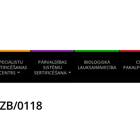
PECIĀLISTU
PĀRVALDĪBAS
BIOLOĢISKĀ
CI
TIFICĒŠANAS
SISTĒMU
LAUKSAIMNIECĪBA
PAKALP
CENTRS
SERTIFICĒŠANA
UZB/0118