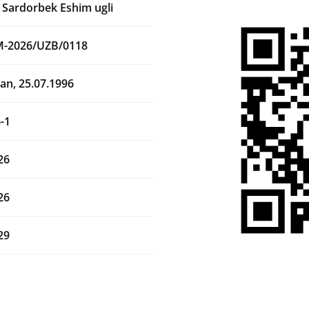
Sardorbek Eshim ugli
M-2026/UZB/0118
an, 25.07.1996
-1
26
26
29