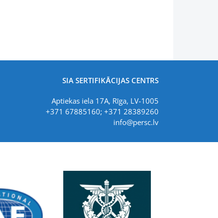
SIA SERTIFIKĀCIJAS CENTRS
Aptiekas iela 17A, Rīga, LV-1005
+371 67885160; +371 28389260
info@persc.lv