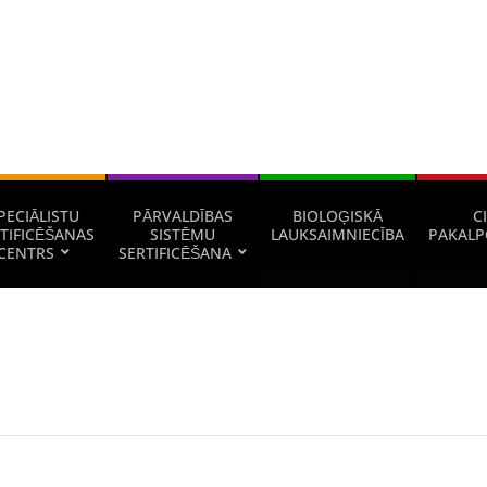
PECIĀLISTU
PĀRVALDĪBAS
BIOLOĢISKĀ
CI
TIFICĒŠANAS
SISTĒMU
LAUKSAIMNIECĪBA
PAKALP
CENTRS
SERTIFICĒŠANA