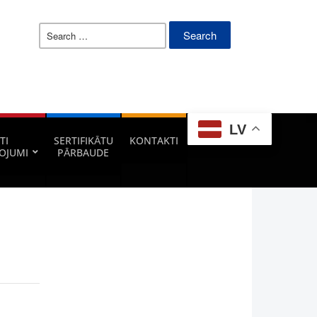
Search
for:
LV
TI
SERTIFIKĀTU
KONTAKTI
OJUMI
PĀRBAUDE