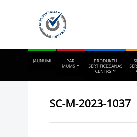
JAUNUMI
PAR
PRODUKTU
S
MUMS
SERTIFICĒŠANAS
SER
CENTRS
SC-M-2023-1037