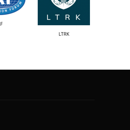
LATAK
LTRK