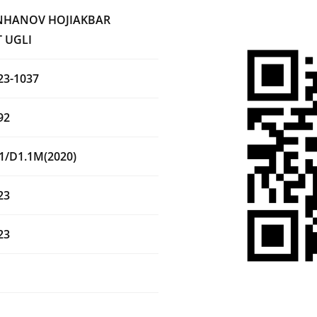
HANOV HOJIAKBAR
 UGLI
23-1037
92
1/D1.1M(2020)
23
23