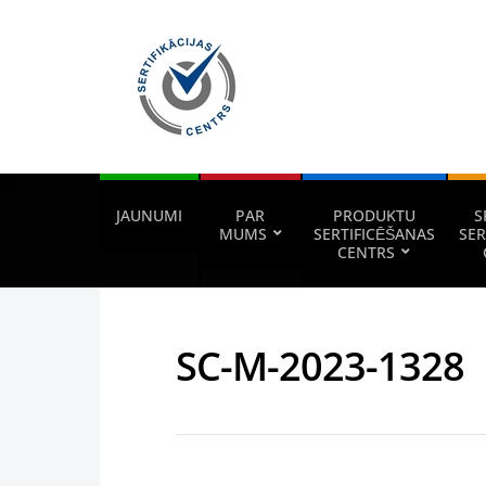
JAUNUMI
PAR
PRODUKTU
S
MUMS
SERTIFICĒŠANAS
SER
CENTRS
SC-M-2023-1328