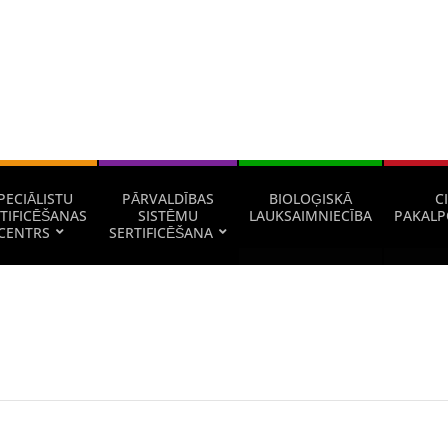
PECIĀLISTU
PĀRVALDĪBAS
BIOLOĢISKĀ
CI
TIFICĒŠANAS
SISTĒMU
LAUKSAIMNIECĪBA
PAKALP
CENTRS
SERTIFICĒŠANA