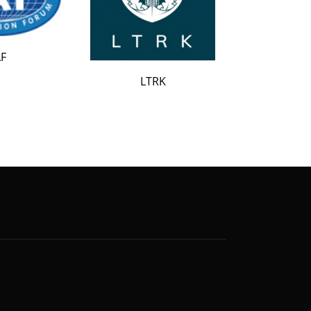
LATAK
LTRK