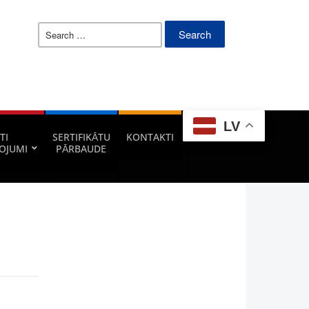
Search
for:
LV
TI
SERTIFIKĀTU
KONTAKTI
OJUMI
PĀRBAUDE