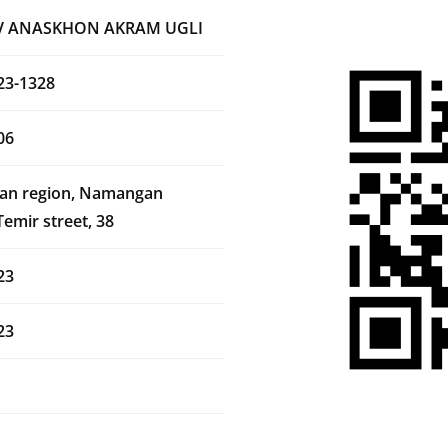
V ANASKHON AKRAM UGLI
23-1328
06
n region, Namangan
 Temir street, 38
23
23