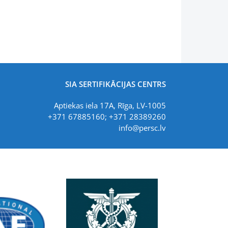
SIA SERTIFIKĀCIJAS CENTRS
Aptiekas iela 17A, Rīga, LV-1005
+371 67885160; +371 28389260
info@persc.lv