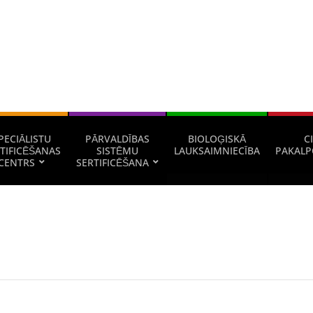
PECIĀLISTU
PĀRVALDĪBAS
BIOLOĢISKĀ
CI
TIFICĒŠANAS
SISTĒMU
LAUKSAIMNIECĪBA
PAKALP
CENTRS
SERTIFICĒŠANA