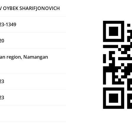
V OYBEK SHARIFJONOVICH
23-1349
20
n region, Namangan
23
23