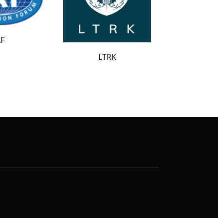
LATAK
LTRK