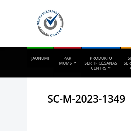
JAUNUMI
PAR
PRODUKTU
S
MUMS
SERTIFICĒŠANAS
SER
CENTRS
SC-M-2023-1349