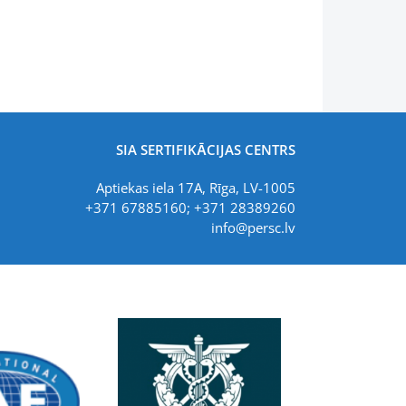
SIA SERTIFIKĀCIJAS CENTRS
Aptiekas iela 17A, Rīga, LV-1005
+371 67885160; +371 28389260
info@persc.lv