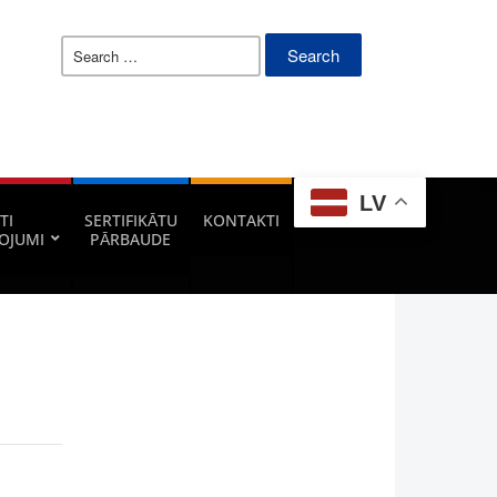
Search
for:
LV
TI
SERTIFIKĀTU
KONTAKTI
OJUMI
PĀRBAUDE