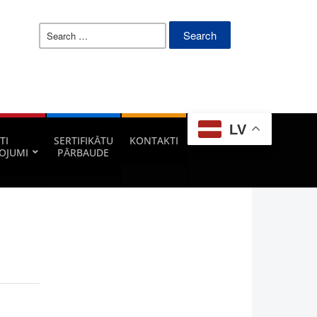
Search
for:
LV
TI
SERTIFIKĀTU
KONTAKTI
OJUMI
PĀRBAUDE