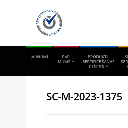
JAUNUMI
PAR
PRODUKTU
S
MUMS
SERTIFICĒŠANAS
SER
CENTRS
SC-M-2023-1375