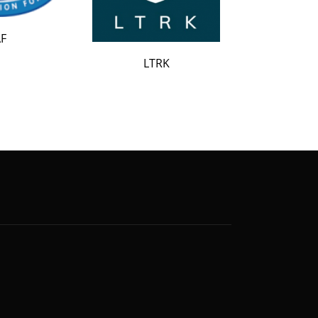
LATAK
LTRK