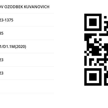
V OZODBEK KUVANOVICH
23-1375
85
1/D1.1M(2020)
23
23