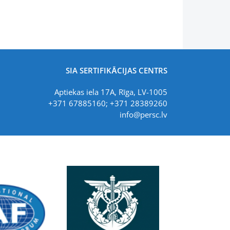
SIA SERTIFIKĀCIJAS CENTRS
Aptiekas iela 17A, Rīga, LV-1005
+371 67885160; +371 28389260
info@persc.lv