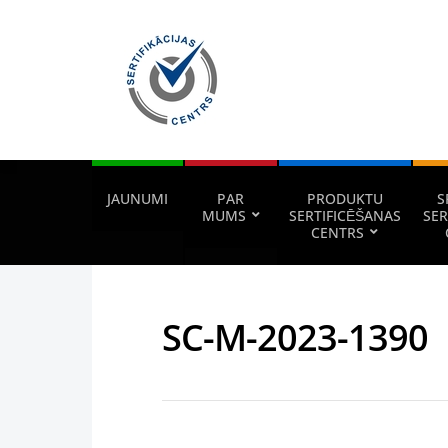
JAUNUMI
PAR
PRODUKTU
S
MUMS
SERTIFICĒŠANAS
SER
CENTRS
SC-M-2023-1390