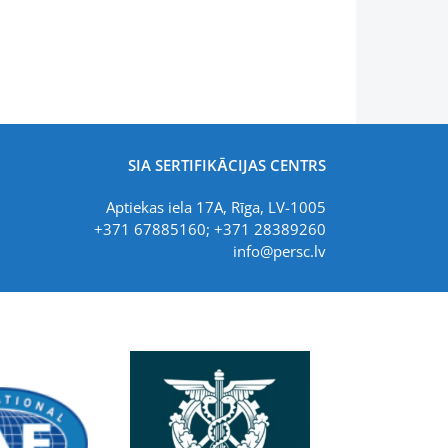
SIA SERTIFIKĀCIJAS CENTRS
Aptiekas iela 17A, Rīga, LV-1005
+371 67885160; +371 28389260
info@persc.lv