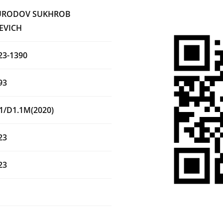
RODOV SUKHROB
EVICH
23-1390
93
1/D1.1M(2020)
23
23