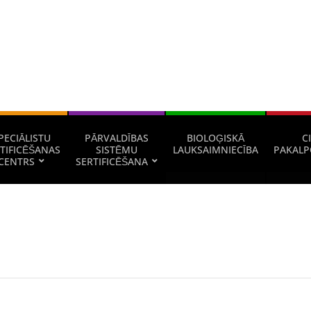
PECIĀLISTU
PĀRVALDĪBAS
BIOLOĢISKĀ
CI
TIFICĒŠANAS
SISTĒMU
LAUKSAIMNIECĪBA
PAKALP
CENTRS
SERTIFICĒŠANA