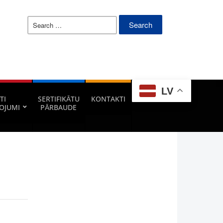
Search
for:
LV
TI
SERTIFIKĀTU
KONTAKTI
OJUMI
PĀRBAUDE