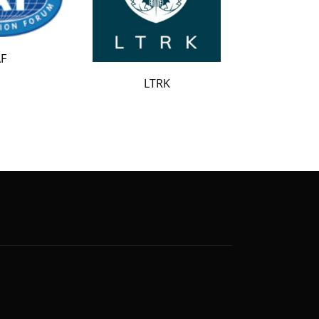
LATAK
LTRK