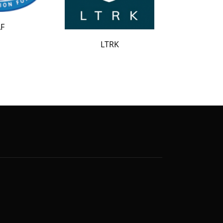
LATAK
LTRK