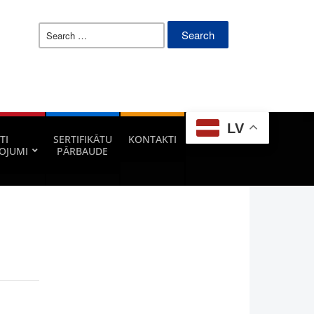
Search
for:
LV
TI
SERTIFIKĀTU
KONTAKTI
OJUMI
PĀRBAUDE