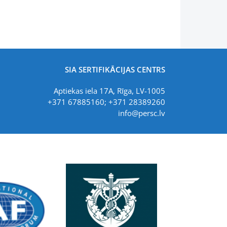
SIA SERTIFIKĀCIJAS CENTRS
Aptiekas iela 17A, Rīga, LV-1005
+371 67885160; +371 28389260
info@persc.lv