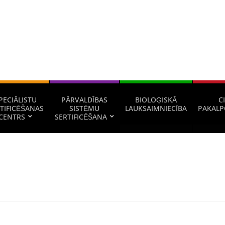
PECIĀLISTU
PĀRVALDĪBAS
BIOLOĢISKĀ
CI
TIFICĒŠANAS
SISTĒMU
LAUKSAIMNIECĪBA
PAKALP
CENTRS
SERTIFICĒŠANA