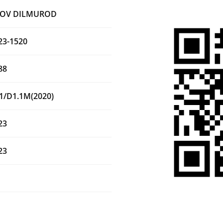
OV DILMUROD
23-1520
88
1/D1.1M(2020)
23
23