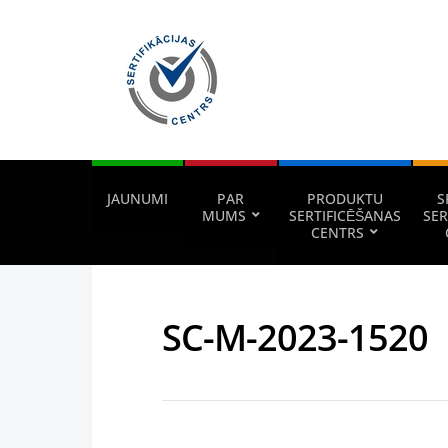
JAUNUMI
PAR
PRODUKTU
S
MUMS
SERTIFICĒŠANAS
SER
CENTRS
SC-M-2023-1520