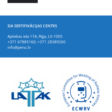
SIA SERTIFIKĀCIJAS CENTRS
Aptiekas iela 17A, Rīga, LV-1005
+371 67885160; +371 28389260
info@persc.lv
LIAA