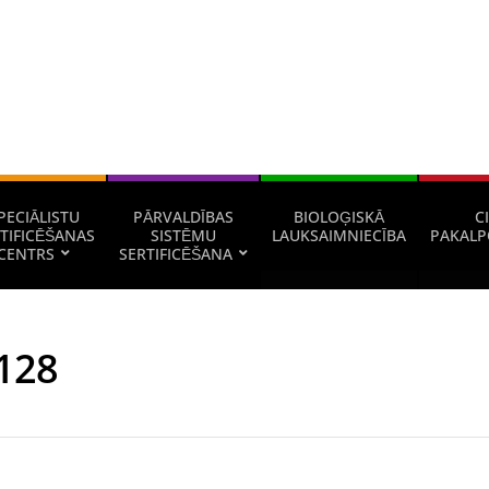
PECIĀLISTU
PĀRVALDĪBAS
BIOLOĢISKĀ
CI
TIFICĒŠANAS
SISTĒMU
LAUKSAIMNIECĪBA
PAKALP
CENTRS
SERTIFICĒŠANA
128