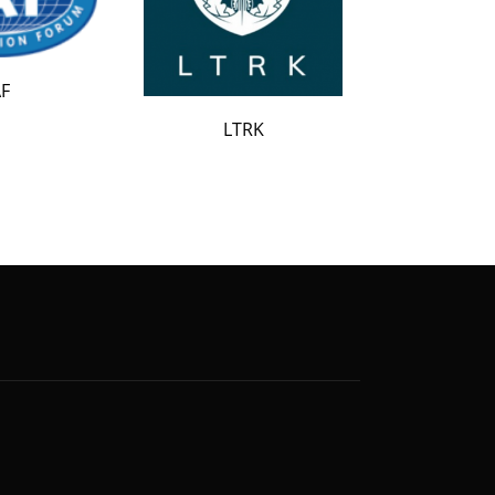
LATAK
LTRK