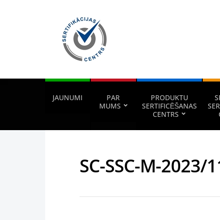
JAUNUMI
PAR
PRODUKTU
S
MUMS
SERTIFICĒŠANAS
SER
CENTRS
SC-SSC-M-2023/1