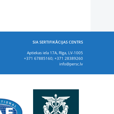
SIA SERTIFIKĀCIJAS CENTRS
Aptiekas iela 17A, Rīga, LV-1005
+371 67885160; +371 28389260
info@persc.lv