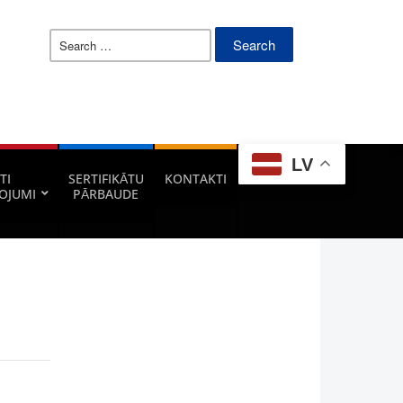
Search
for:
LV
TI
SERTIFIKĀTU
KONTAKTI
OJUMI
PĀRBAUDE