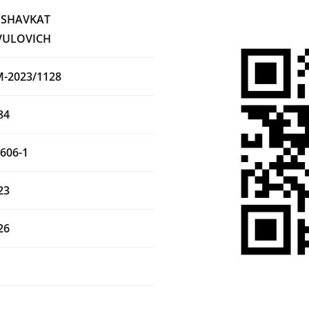
 SHAVKAT
ULOVICH
M-2023/1128
84
606-1
23
26