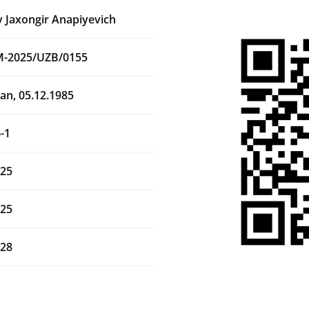
 Jaxongir Anapiyevich
M-2025/UZB/0155
an, 05.12.1985
-1
025
025
028