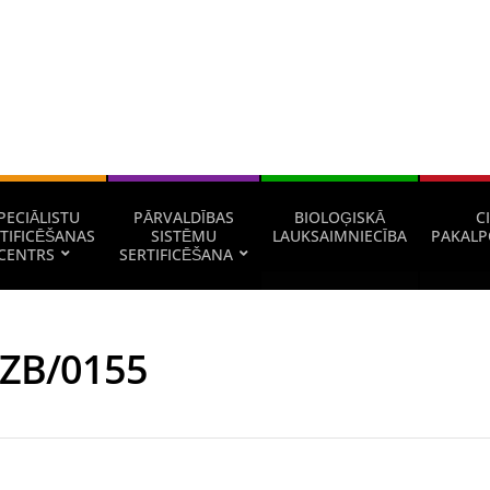
PECIĀLISTU
PĀRVALDĪBAS
BIOLOĢISKĀ
CI
TIFICĒŠANAS
SISTĒMU
LAUKSAIMNIECĪBA
PAKALP
CENTRS
SERTIFICĒŠANA
UZB/0155