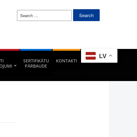
Search
for:
LV
TI
SERTIFIKĀTU
KONTAKTI
OJUMI
PĀRBAUDE