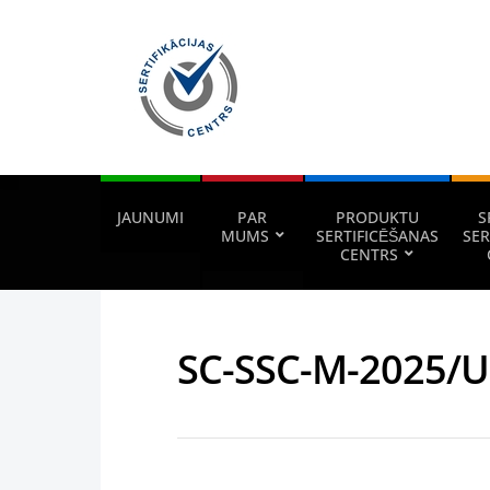
JAUNUMI
PAR
PRODUKTU
S
MUMS
SERTIFICĒŠANAS
SER
CENTRS
SC-SSC-M-2025/