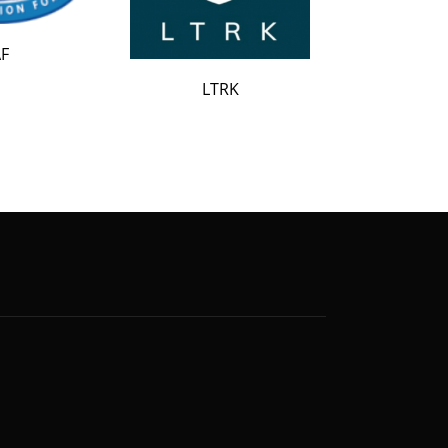
LATAK
LTRK