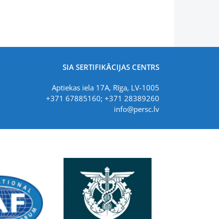
SIA SERTIFIKĀCIJAS CENTRS
Aptiekas iela 17A, Rīga, LV-1005
+371 67885160; +371 28389260
info@persc.lv