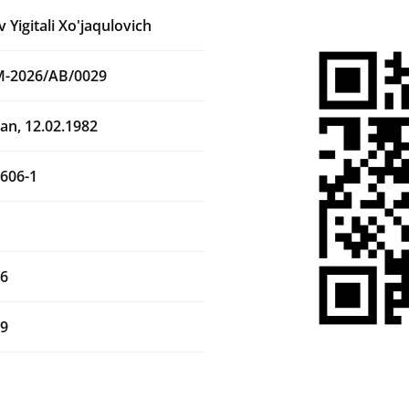
 Yigitali Xo'jaqulovich
M-2026/AB/0029
an, 12.02.1982
606-1
26
29