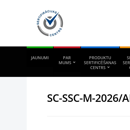
JAUNUMI
PAR
PRODUKTU
S
MUMS
SERTIFICĒŠANAS
SER
CENTRS
SC-SSC-M-2026/A