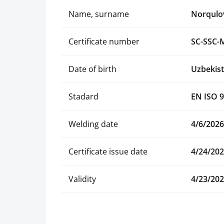
Name, surname
Norqulov
Certificate number
SC-SSC-
Date of birth
Uzbekist
Stadard
EN ISO 9
Welding date
4/6/2026
Certificate issue date
4/24/20
Validity
4/23/20