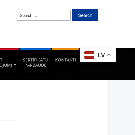
Search
for:
LV
TI
SERTIFIKĀTU
KONTAKTI
OJUMI
PĀRBAUDE