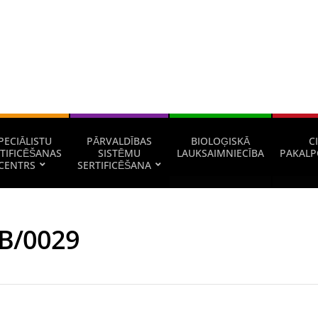
PECIĀLISTU
PĀRVALDĪBAS
BIOLOĢISKĀ
CI
TIFICĒŠANAS
SISTĒMU
LAUKSAIMNIECĪBA
PAKALP
CENTRS
SERTIFICĒŠANA
B/0029