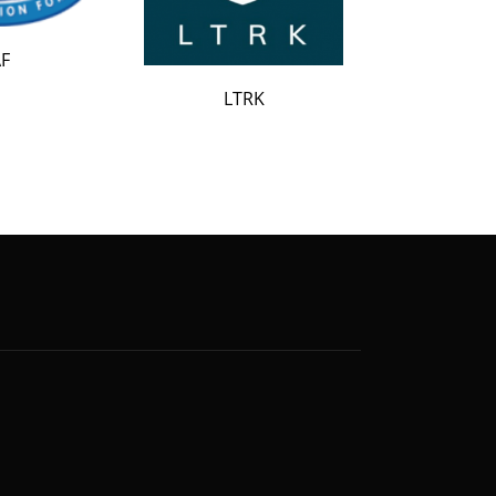
LATAK
LTRK