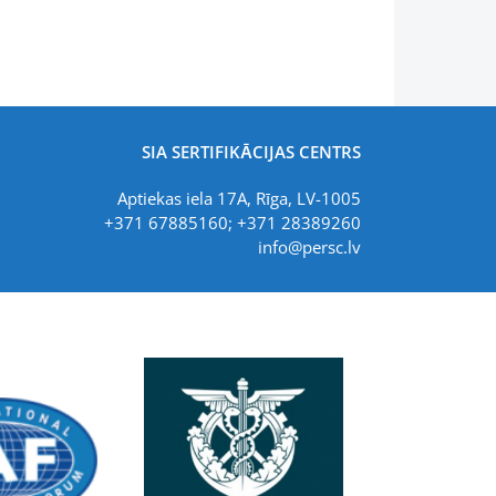
SIA SERTIFIKĀCIJAS CENTRS
Aptiekas iela 17A, Rīga, LV-1005
+371 67885160; +371 28389260
info@persc.lv