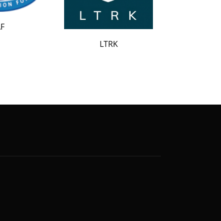
LATAK
LTRK