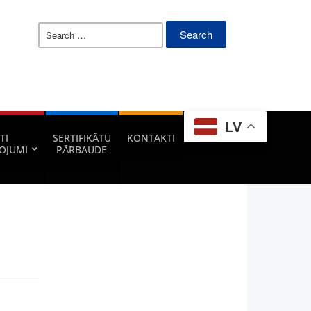
Search
for:
LV
TI
SERTIFIKĀTU
KONTAKTI
OJUMI
PĀRBAUDE