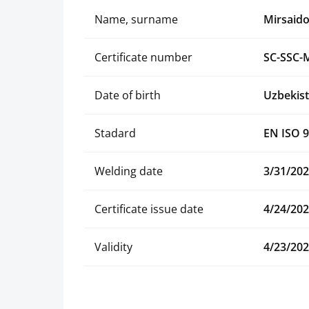
Name, surname
Mirsaid
Certificate number
SC-SSC-
Date of birth
Uzbekist
Stadard
EN ISO 9
Welding date
3/31/20
Certificate issue date
4/24/20
Validity
4/23/20