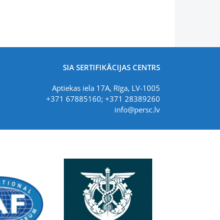
SIA SERTIFIKĀCIJAS CENTRS
Aptiekas iela 17A, Rīga, LV-1005
+371 67885160; +371 28389260
info@persc.lv