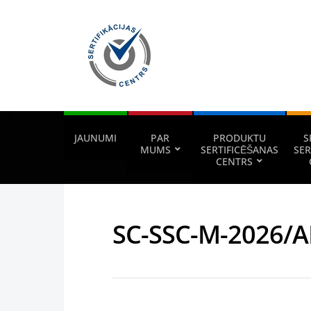
JAUNUMI
PAR
PRODUKTU
S
MUMS
SERTIFICĒŠANAS
SER
CENTRS
SC-SSC-M-2026/A