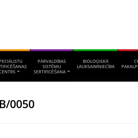
PECIĀLISTU
PĀRVALDĪBAS
BIOLOĢISKĀ
CI
TIFICĒŠANAS
SISTĒMU
LAUKSAIMNIECĪBA
PAKALP
CENTRS
SERTIFICĒŠANA
B/0050