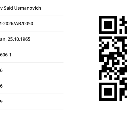
ov Said Usmanovich
M-2026/AB/0050
an, 25.10.1965
606-1
26
26
29