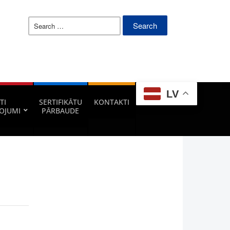
Search
for:
LV
TI
SERTIFIKĀTU
KONTAKTI
OJUMI
PĀRBAUDE