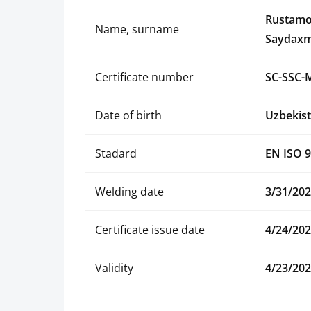
Rustamo
Name, surname
Saydaxm
Certificate number
SC-SSC-
Date of birth
Uzbekist
Stadard
EN ISO 9
Welding date
3/31/20
Certificate issue date
4/24/20
Validity
4/23/20