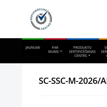
JAUNUMI
PAR
PRODUKTU
S
MUMS
SERTIFICĒŠANAS
SER
CENTRS
SC-SSC-M-2026/A