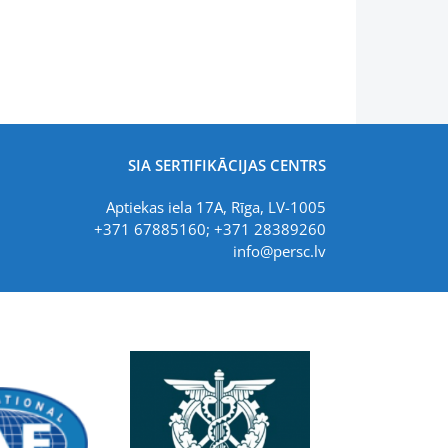
SIA SERTIFIKĀCIJAS CENTRS
Aptiekas iela 17A, Rīga, LV-1005
+371 67885160; +371 28389260
info@persc.lv