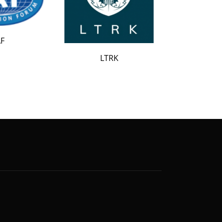
LATAK
LTRK