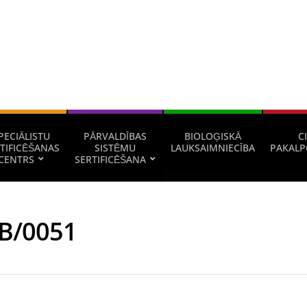
PECIĀLISTU
PĀRVALDĪBAS
BIOLOĢISKĀ
CI
TIFICĒŠANAS
SISTĒMU
LAUKSAIMNIECĪBA
PAKALP
CENTRS
SERTIFICĒŠANA
B/0051