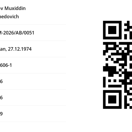
v Muxiddin
edovich
M-2026/AB/0051
an, 27.12.1974
606-1
26
26
29