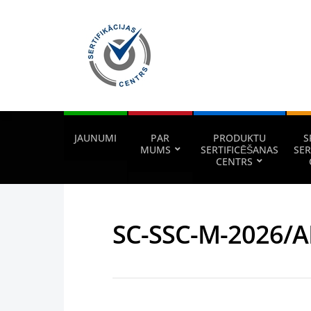
JAUNUMI
PAR
PRODUKTU
S
MUMS
SERTIFICĒŠANAS
SER
CENTRS
SC-SSC-M-2026/A