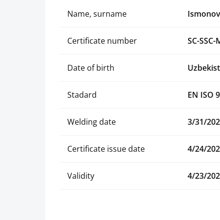
Name, surname
Ismonov
Certificate number
SC-SSC-
Date of birth
Uzbekist
Stadard
EN ISO 9
Welding date
3/31/20
Certificate issue date
4/24/20
Validity
4/23/20