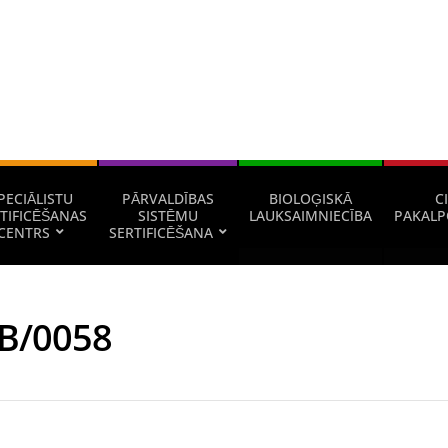
PECIĀLISTU
PĀRVALDĪBAS
BIOLOĢISKĀ
CI
TIFICĒŠANAS
SISTĒMU
LAUKSAIMNIECĪBA
PAKALP
CENTRS
SERTIFICĒŠANA
B/0058