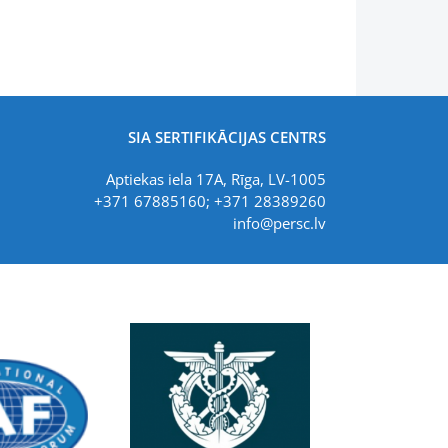
SIA SERTIFIKĀCIJAS CENTRS
Aptiekas iela 17A, Rīga, LV-1005
+371 67885160; +371 28389260
info@persc.lv