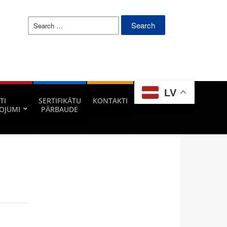
Search
for:
LV
TI
SERTIFIKĀTU
KONTAKTI
OJUMI
PĀRBAUDE