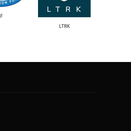
LATAK
LTRK