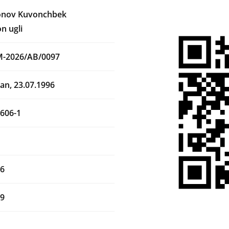
nov Kuvonchbek
n ugli
M-2026/AB/0097
an, 23.07.1996
606-1
26
29