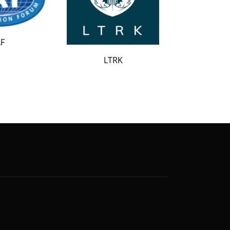
LATAK
LTRK