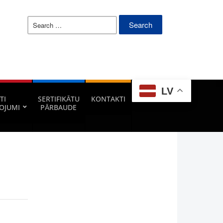
Search
for:
LV
TI
SERTIFIKĀTU
KONTAKTI
OJUMI
PĀRBAUDE