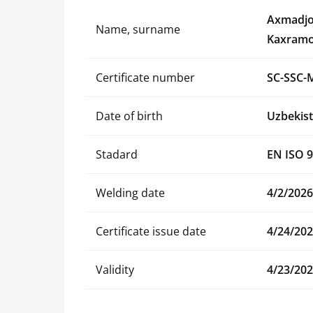
Axmadjo
Name, surname
Kaxramo
Certificate number
SC-SSC-
Date of birth
Uzbekist
Stadard
EN ISO 9
Welding date
4/2/2026
Certificate issue date
4/24/20
Validity
4/23/20