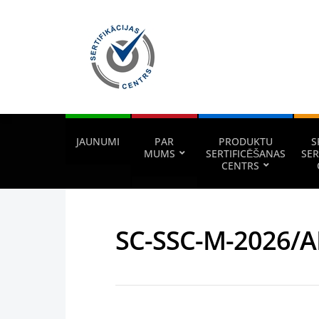
JAUNUMI
PAR
PRODUKTU
S
MUMS
SERTIFICĒŠANAS
SER
CENTRS
SC-SSC-M-2026/A