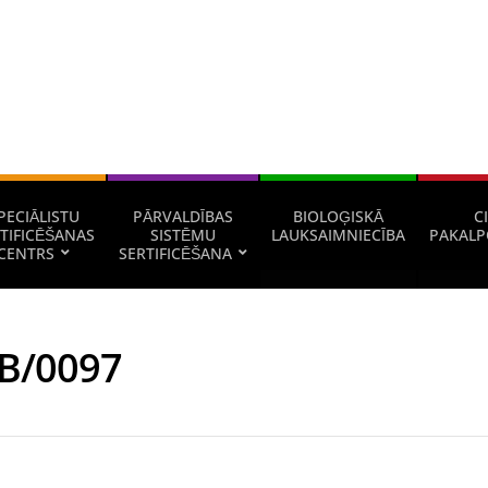
PECIĀLISTU
PĀRVALDĪBAS
BIOLOĢISKĀ
CI
TIFICĒŠANAS
SISTĒMU
LAUKSAIMNIECĪBA
PAKALP
CENTRS
SERTIFICĒŠANA
B/0097