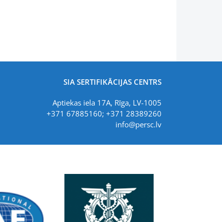
SIA SERTIFIKĀCIJAS CENTRS
Aptiekas iela 17A, Rīga, LV-1005
+371 67885160; +371 28389260
info@persc.lv