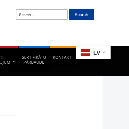
Search
for:
LV
TI
SERTIFIKĀTU
KONTAKTI
OJUMI
PĀRBAUDE