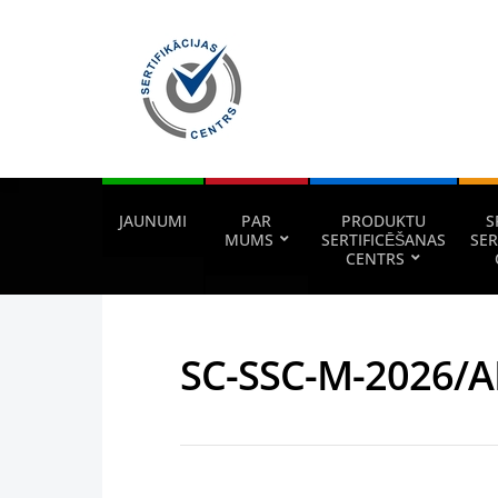
JAUNUMI
PAR
PRODUKTU
S
MUMS
SERTIFICĒŠANAS
SER
CENTRS
SC-SSC-M-2026/A