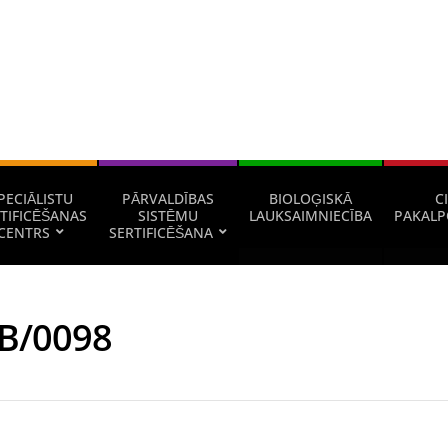
PECIĀLISTU
PĀRVALDĪBAS
BIOLOĢISKĀ
CI
TIFICĒŠANAS
SISTĒMU
LAUKSAIMNIECĪBA
PAKALP
CENTRS
SERTIFICĒŠANA
B/0098