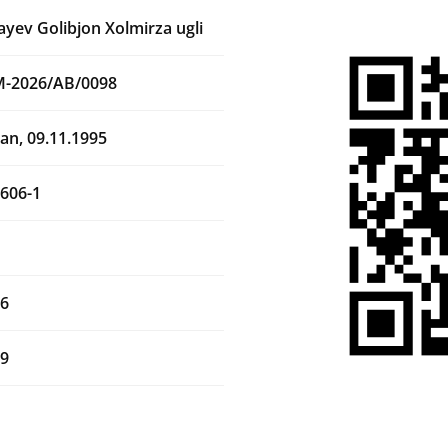
yev Golibjon Xolmirza ugli
M-2026/AB/0098
an, 09.11.1995
606-1
26
29