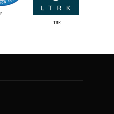
LATAK
LTRK