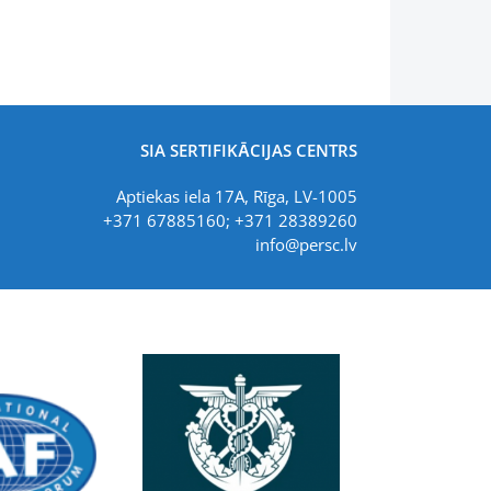
SIA SERTIFIKĀCIJAS CENTRS
Aptiekas iela 17A, Rīga, LV-1005
+371 67885160; +371 28389260
info@persc.lv