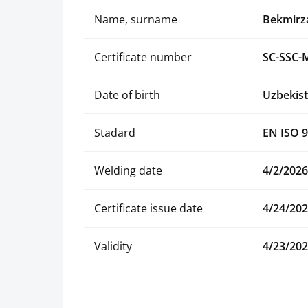
Name, surname
Bekmirza
Certificate number
SC-SSC-
Date of birth
Uzbekist
Stadard
EN ISO 9
Welding date
4/2/2026
Certificate issue date
4/24/20
Validity
4/23/20