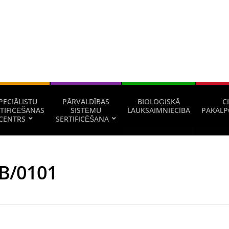
PECIĀLISTU
PĀRVALDĪBAS
BIOLOĢISKĀ
CI
TIFICĒŠANAS
SISTĒMU
LAUKSAIMNIECĪBA
PAKALP
CENTRS
SERTIFICĒŠANA
B/0101