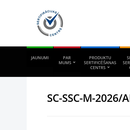
JAUNUMI
PAR
PRODUKTU
S
MUMS
SERTIFICĒŠANAS
SER
CENTRS
SC-SSC-M-2026/A