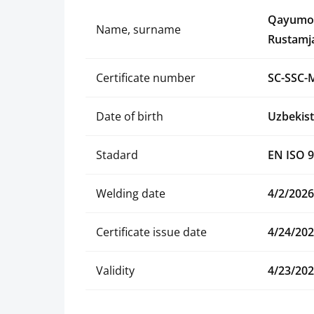
Qayumo
Name, surname
Rustamj
Certificate number
SC-SSC-
Date of birth
Uzbekist
Stadard
EN ISO 9
Welding date
4/2/2026
Certificate issue date
4/24/20
Validity
4/23/20