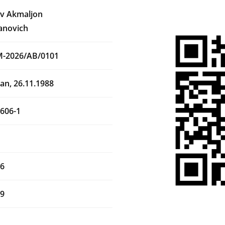
v Akmaljon
anovich
M-2026/AB/0101
an, 26.11.1988
606-1
26
29