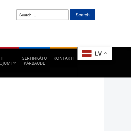
Search
for:
LV
TI
SERTIFIKĀTU
KONTAKTI
OJUMI
PĀRBAUDE