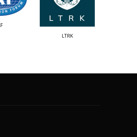
LATAK
LTRK