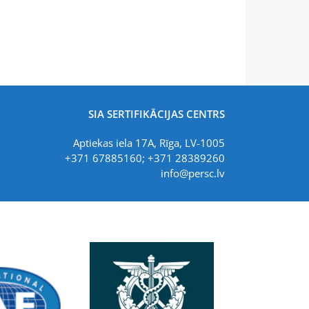
SIA SERTIFIKĀCIJAS CENTRS
Aptiekas iela 17A, Rīga, LV-1005
+371 67885160; +371 28389260
info@persc.lv