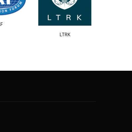
LATAK
LTRK