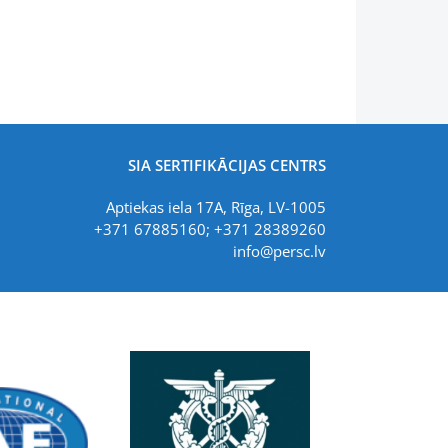
SIA SERTIFIKĀCIJAS CENTRS
Aptiekas iela 17A, Rīga, LV-1005
+371 67885160; +371 28389260
info@persc.lv