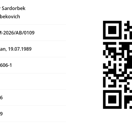
 Sardorbek
bekovich
M-2026/AB/0109
an, 19.07.1989
606-1
26
29