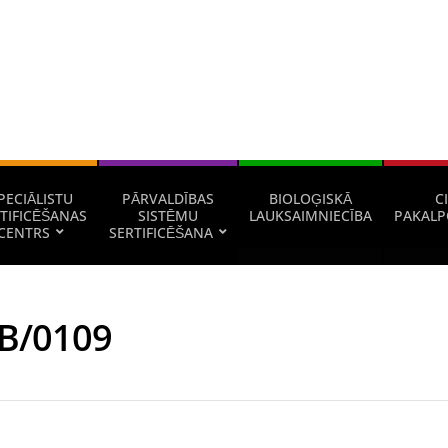
PECIĀLISTU
PĀRVALDĪBAS
BIOLOĢISKĀ
CI
TIFICĒŠANAS
SISTĒMU
LAUKSAIMNIECĪBA
PAKALP
CENTRS
SERTIFICĒŠANA
B/0109