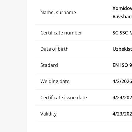
Xomidov
Name, surname
Ravshan
Certificate number
SC-SSC-
Date of birth
Uzbekist
Stadard
EN ISO 9
Welding date
4/2/2026
Certificate issue date
4/24/20
Validity
4/23/20