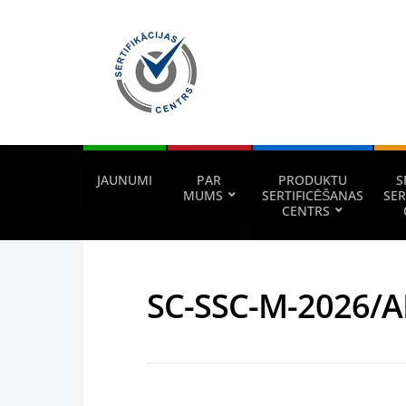
JAUNUMI
PAR
PRODUKTU
S
MUMS
SERTIFICĒŠANAS
SER
CENTRS
SC-SSC-M-2026/A