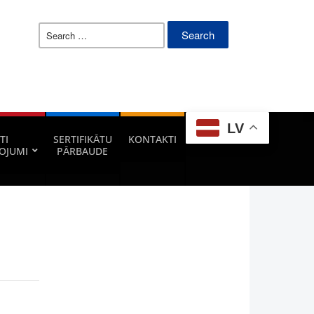
Search
for:
LV
TI
SERTIFIKĀTU
KONTAKTI
OJUMI
PĀRBAUDE