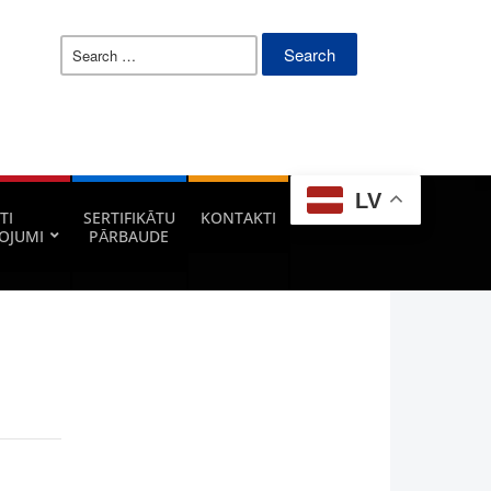
Search
for:
LV
TI
SERTIFIKĀTU
KONTAKTI
OJUMI
PĀRBAUDE