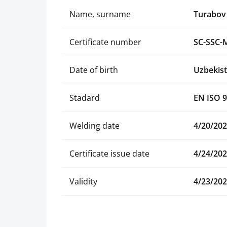
Name, surname
Turabov
Certificate number
SC-SSC-
Date of birth
Uzbekist
Stadard
EN ISO 9
Welding date
4/20/20
Certificate issue date
4/24/20
Validity
4/23/20