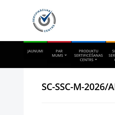
JAUNUMI
PAR
PRODUKTU
S
MUMS
SERTIFICĒŠANAS
SER
CENTRS
SC-SSC-M-2026/A