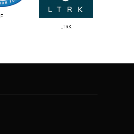
LATAK
LTRK