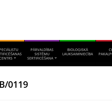
PECIĀLISTU
PĀRVALDĪBAS
BIOLOĢISKĀ
CI
TIFICĒŠANAS
SISTĒMU
LAUKSAIMNIECĪBA
PAKALP
CENTRS
SERTIFICĒŠANA
B/0119