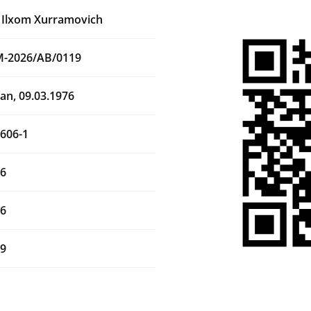
 Ilxom Xurramovich
M-2026/AB/0119
an, 09.03.1976
606-1
26
26
29