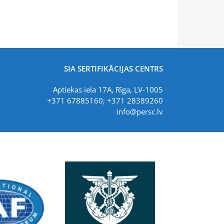
SIA SERTIFIKĀCIJAS CENTRS
Aptiekas iela 17A, Rīga, LV-1005
+371 67885160; +371 28389260
info@persc.lv