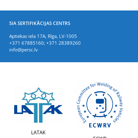
SIA SERTIFIKĀCIJAS CENTRS
Aptiekas iela 17A, Rīga, LV-1005
+371 67885160; +371 28389260
info@persc.lv
LIAA
LATAK