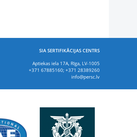
SIA SERTIFIKĀCIJAS CENTRS
Aptiekas iela 17A, Rīga, LV-1005
+371 67885160; +371 28389260
info@persc.lv