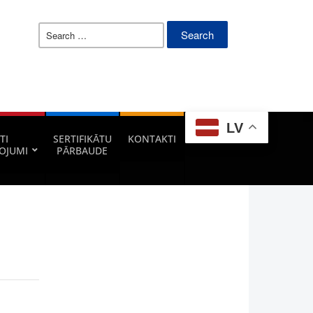
Search
for:
LV
TI
SERTIFIKĀTU
KONTAKTI
OJUMI
PĀRBAUDE