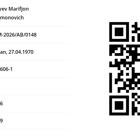
yev Marifjon
xmonovich
M-2026/AB/0148
an, 27.04.1970
606-1
26
29