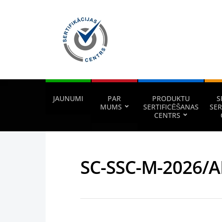
JAUNUMI
PAR
PRODUKTU
S
MUMS
SERTIFICĒŠANAS
SER
CENTRS
SC-SSC-M-2026/A