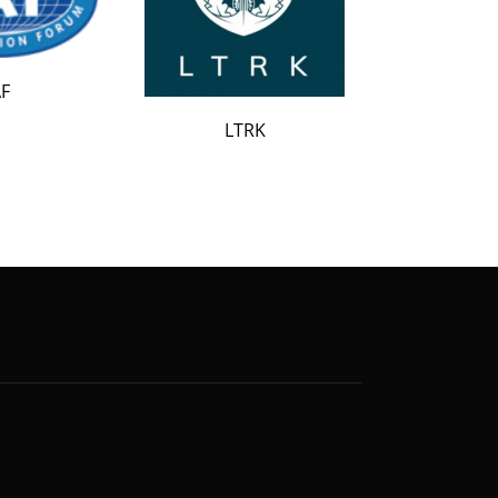
LATAK
LTRK