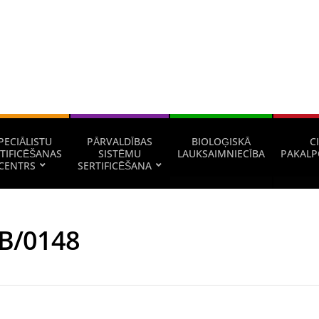
PECIĀLISTU
PĀRVALDĪBAS
BIOLOĢISKĀ
CI
TIFICĒŠANAS
SISTĒMU
LAUKSAIMNIECĪBA
PAKALP
CENTRS
SERTIFICĒŠANA
B/0148