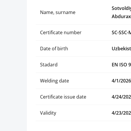
Sotvoldi
Name, surname
Abdura
Certificate number
SC-SSC-
Date of birth
Uzbekist
Stadard
EN ISO 9
Welding date
4/1/2026
Certificate issue date
4/24/20
Validity
4/23/20